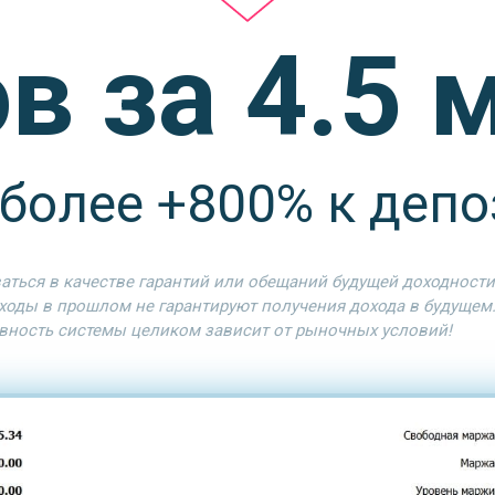
ов за 4.5 
более +800% к депо
ться в качестве гарантий или обещаний будущей доходности 
ходы в прошлом не гарантируют получения дохода в будущем
ность системы целиком зависит от рыночных условий!