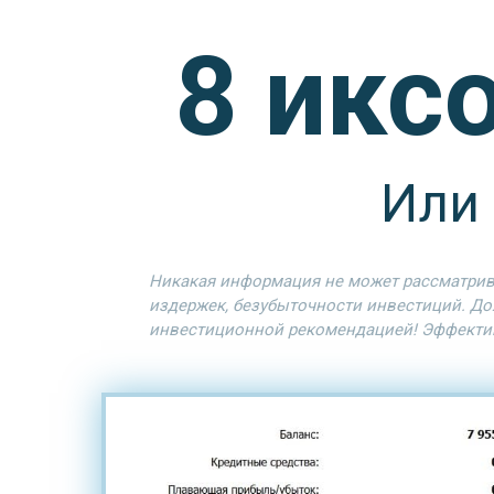
8 икс
Или 
Никакая информация не может рассматрива
издержек, безубыточности инвестиций. До
инвестиционной рекомендацией! Эффектив