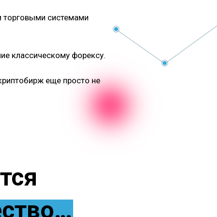
и торговыми системами
ние классическому форексу.
 криптобирж еще просто не
тся
ество…