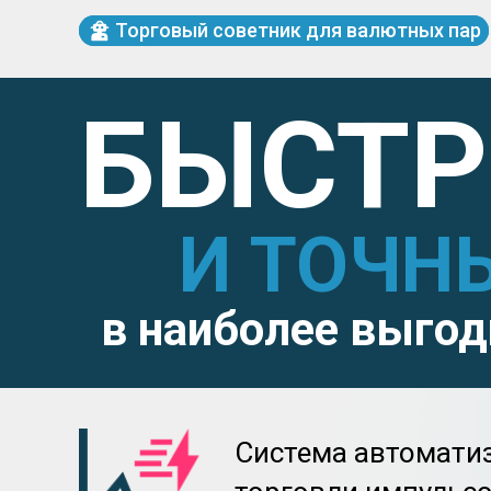
Торговый советник для валютных пар
БЫСТ
И ТОЧН
в наиболее выго
Система автомати