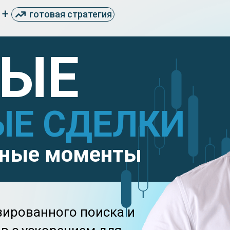
+
готовая стратегия
РЫЕ
ЫЕ СДЕЛКИ
дные моменты
зированного поиска и