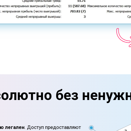
солютно без ненуж
ю легален
. Доступ предоставляют