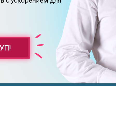
в с ускорением для
УП!